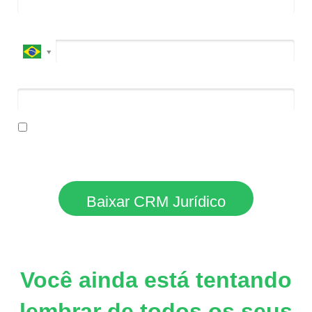
Celular*
9 + 9 = ?
Ao informar meus dados:
Confirmo que li e aceito os termos da
política de privacidade
*
Baixar CRM Jurídico
Você ainda está tentando
lembrar de todos os seus