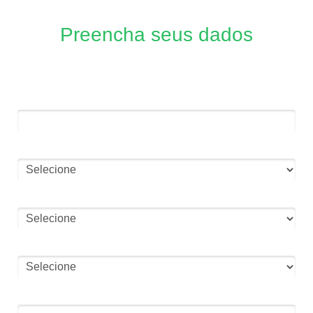
Preencha seus dados
Utilize o seu melhor e-mail para receber as notificações
Nome Completo*
Você é advogado (a) ?*
Principal área de atuação
Número de processos ativos na sua carteira
Email*